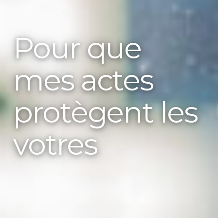
Pour que
mes actes
protègent les
votres