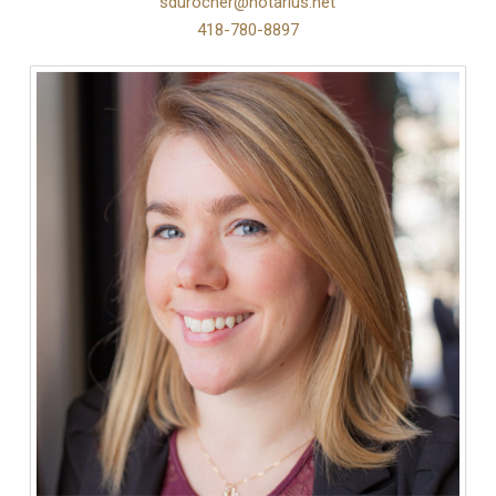
sdurocher@notarius.net
418-780-8897