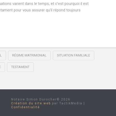
uations varient dans le temps, et c’est pourquoi il est
stament pour vous assurer qu’il répond toujours
L
RÉGIME MATRIMONIAL
SITUATION FAMILIALE
E
TESTAMENT
Notaire Simon Durocher©
2026
Création du site web
par TactikMedia |
Confidentialité